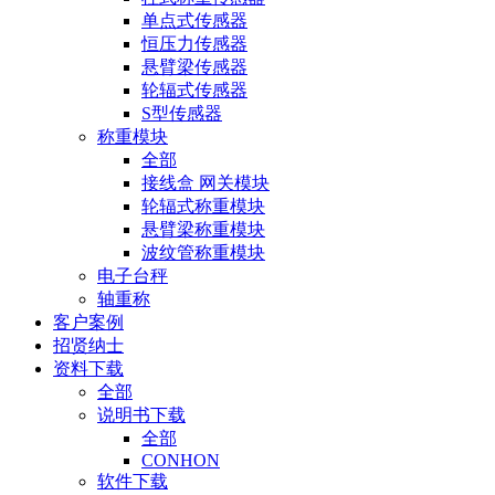
单点式传感器
恒压力传感器
悬臂梁传感器
轮辐式传感器
S型传感器
称重模块
全部
接线盒 网关模块
轮辐式称重模块
悬臂梁称重模块
波纹管称重模块
电子台秤
轴重称
客户案例
招贤纳士
资料下载
全部
说明书下载
全部
CONHON
软件下载