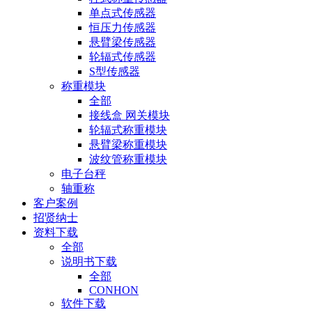
单点式传感器
恒压力传感器
悬臂梁传感器
轮辐式传感器
S型传感器
称重模块
全部
接线盒 网关模块
轮辐式称重模块
悬臂梁称重模块
波纹管称重模块
电子台秤
轴重称
客户案例
招贤纳士
资料下载
全部
说明书下载
全部
CONHON
软件下载